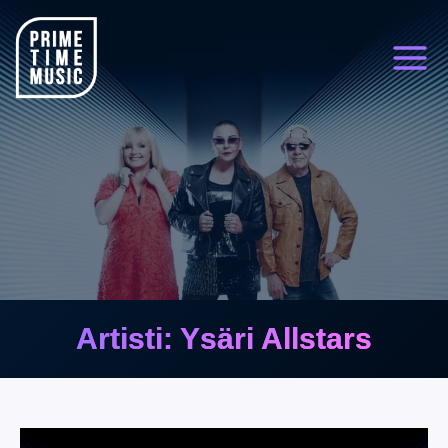
Siirry
sisältöön
Artisti: Ysäri Allstars