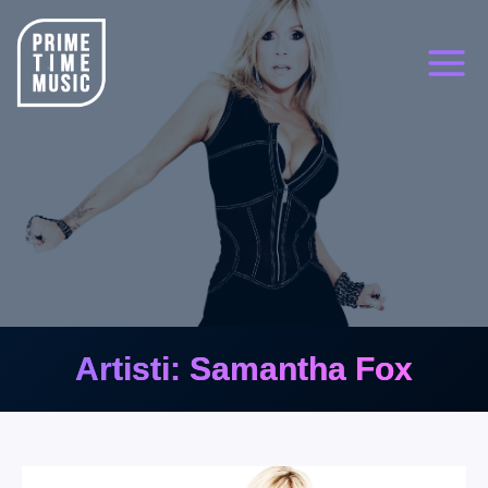
Siirry
sisältöön
Artisti: Samantha Fox