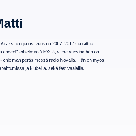
atti
ti Airaksinen juonsi vuosina 2007–2017 suosittua
a ennen!” -ohjelmaa YleX:llä, viime vuosina hän on
tai- ohjelman peräsimessä radio Novalla. Hän on myös
apahtumissa ja klubeilla, sekä festivaaleilla.