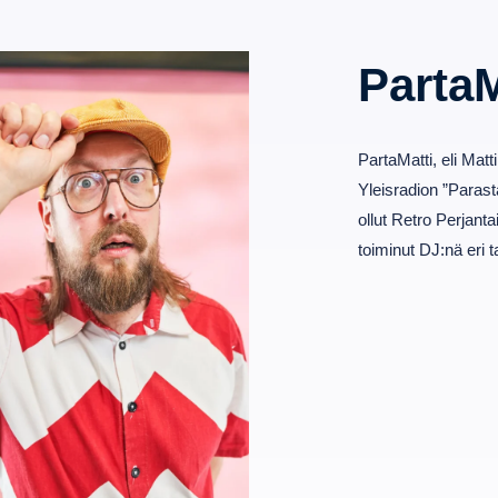
PartaM
PartaMatti, eli Mat
Yleisradion ”Parast
ollut Retro Perjan
toiminut DJ:nä eri t