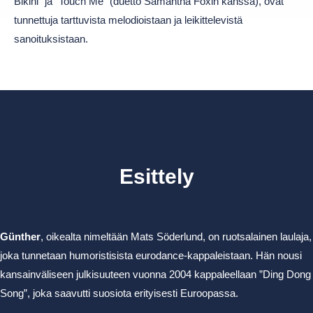
Bikini” ja ”Touch Me” (duetto Samantha Foxin kanssa), ovat
tunnettuja tarttuvista melodioistaan ja leikittelevistä
sanoituksistaan.
Esittely
Günther
, oikealta nimeltään Mats Söderlund, on ruotsalainen laulaja,
joka tunnetaan humoristisista eurodance-kappaleistaan. Hän nousi
kansainväliseen julkisuuteen vuonna 2004 kappaleellaan ”Ding Dong
Song”, joka saavutti suosiota erityisesti Euroopassa.