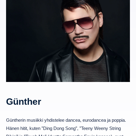
Günther
Güntherin musiikki yhdistelee dancea, eurodancea ja poppia.
Hänen hitit, kuten ”Ding Dong Song”, ”Teeny Weeny String