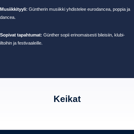
Musiikkityyli:
Güntherin musiikki yhdistelee eurodancea, poppia ja
dancea.
Sopivat tapahtumat:
Günther sopii erinomaisesti bileisiin, klubi-
iltoihin ja festivaaleille.
Keikat