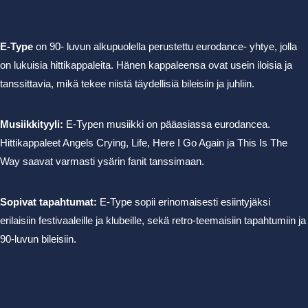
E-Type
on 90- luvun alkupuolella perustettu eurodance- yhtye, jolla
on lukuisia hittikappaleita. Hänen kappaleensa ovat usein iloisia ja
tanssittavia, mikä tekee niistä täydellisiä bileisiin ja juhliin.
Musiikkityyli:
E-Typen musiikki on pääasiassa eurodancea.
Hittikappaleet Angels Crying, Life, Here I Go Again ja This Is The
Way saavat varmasti ysärin fanit tanssimaan.
Sopivat tapahtumat:
E-Type sopii erinomaisesti esiintyjäksi
erilaisiin festivaaleille ja klubeille, sekä retro-teemaisiin tapahtumiin ja
90-luvun bileisiin.