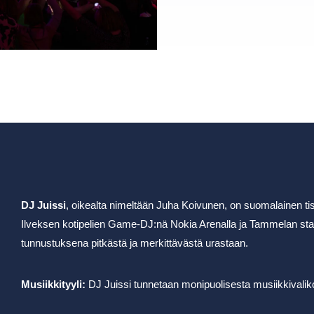
DJ Juissi
, oikealta nimeltään Juha Koivunen, on suomalainen tisk
Ilveksen kotipelien Game-DJ:nä Nokia Arenalla ja Tammelan st
tunnustuksena pitkästä ja merkittävästä urastaan.
Musiikkityyli:
DJ Juissi tunnetaan monipuolisesta musiikkivaliko