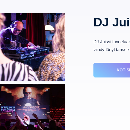
DJ Jui
DJ Juissi tunnetaa
viihdyttänyt tanssi
KOTIS