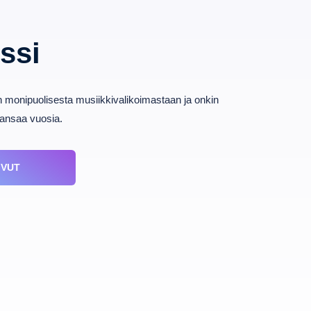
ssi
n monipuolisesta musiikkivalikoimastaan ja onkin
kansaa vuosia.
IVUT